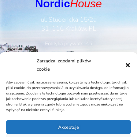
Nordic
House
ul. Studencka 15/2a
31-116 Kraków, PL
Polityka prywatności
Rodo
Zarządzaj zgodami plików
cookie
Aby zapewnić jak najlepsze wrażenia, korzystamy z technologii, takich jak
pliki cookie, do przechowywania i/lub uzyskiwania dostępu do informacji o
KONTAKT
urządzeniu. Zgoda na te technologie pozwoli nam przetwarzać dane, takie
jak zachowanie podczas przeglądania lub unikalne identyfikatory na tej
stronie. Brak wyrażenia zgody lub wycofanie zgody może niekorzystnie
wpłynąć na niektóre cechy i funkcje.
Telefon:
Akceptuje
+48 12 421 73 80, +48 601 336 880